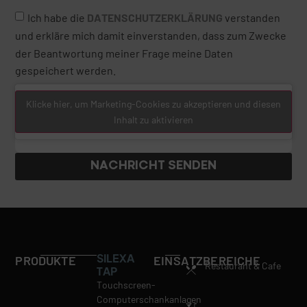
Ich habe die
DATENSCHUTZERKLÄRUNG
verstanden
und erkläre mich damit einverstanden, dass zum Zwecke
der Beantwortung meiner Frage meine Daten
gespeichert werden.
Klicke hier, um Marketing-Cookies zu akzeptieren und diesen
Inhalt zu aktivieren
NACHRICHT SENDEN
SILEXA
PRODUKTE
EINSATZBEREICHE
Restaurant & Cafe
TAP
Touchscreen-
Computerschankanlagen