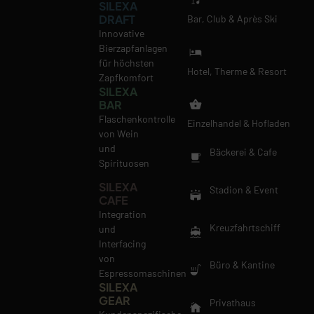
SILEXA
DRAFT
Bar, Club & Après Ski
Innovative
Bierzapfanlagen
für höchsten
Hotel, Therme & Resort
Zapfkomfort
SILEXA
BAR
Flaschenkontrolle
Einzelhandel & Hofladen
von Wein
und
Bäckerei & Cafe
Spirituosen
SILEXA
Stadion & Event
CAFE
Integration
Kreuzfahrtschiff
und
Interfacing
von
Büro & Kantine
Espressomaschinen
SILEXA
GEAR
Privathaus