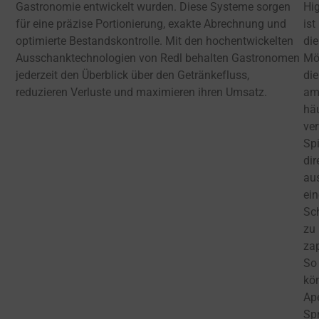
Gastronomie entwickelt wurden. Diese Systeme sorgen
Hig
für eine präzise Portionierung, exakte Abrechnung und
ist
optimierte Bestandskontrolle. Mit den hochentwickelten
die
Ausschanktechnologien von Redl behalten Gastronomen
Mög
jederzeit den Überblick über den Getränkefluss,
die
reduzieren Verluste und maximieren ihren Umsatz.
a
hä
ve
Spi
dir
au
ei
Sc
zu
za
So
kö
Ap
Spr