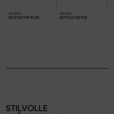
SILEXA
SILEXA
S
BOTTLE TAP FLEX
BOTTLE TAP FIX
T
STILVOLLE