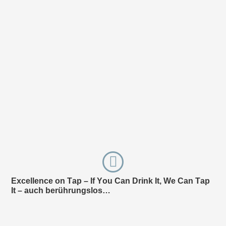
Excellence on Tap – If You Can Drink It, We Can Tap
Pl
It – auch berührungslos…
SI
Ze