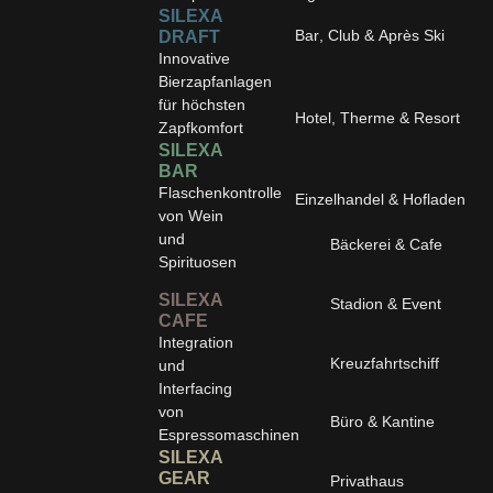
SILEXA
Bar, Club & Après Ski
DRAFT
Innovative
Bierzapfanlagen
für höchsten
Hotel, Therme & Resort
Zapfkomfort
SILEXA
BAR
Flaschenkontrolle
Einzelhandel & Hofladen
von Wein
und
Bäckerei & Cafe
Spirituosen
SILEXA
Stadion & Event
CAFE
Integration
Kreuzfahrtschiff
und
Interfacing
von
Büro & Kantine
Espressomaschinen
SILEXA
GEAR
Privathaus