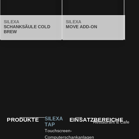
SILEXA
SILEXA
SILE
SCHANKSÄULE COLD
MOVE ADD-ON
SCH
BREW
BUF
SILEXA
PRODUKTE
EINSATZBEREICHE
Restaurant & Cafe
TAP
Touchscreen-
Computerschankanlagen