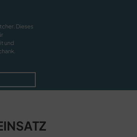
tcher. Dieses
ür
it und
chank.
EINSATZ