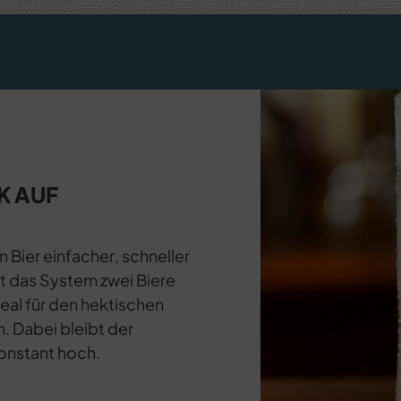
K AUF
Bier einfacher, schneller
ft das System zwei Biere
deal für den hektischen
. Dabei bleibt der
konstant hoch.