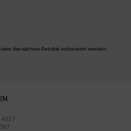
rt oder das nächste Getränk vorbereitet werden.
Hy
EN
| 402 T
538 T