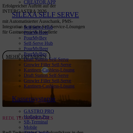
CREATOR APP
Erfolgreicher Auftritt auf der
INTERGASTRA 2026
SILEXA SELF SERVE
mit Automatisierter Ausschank, PMS-
Integration & smarte Self-Service-Lösungen
Self-Serve Hub
für Gastronomie & Hotellerie
PourMyBeer
PourMyBev
Self-Serve Hub
PourMyBeer
PourMyBev
MEHR ERFAHREN
Draft Station Self-Serve
Growler Filler Self-Serve
Kantinen-Cashless-Lösung
Draft Station Self-Serve
Growler Filler Self-Serve
Kantinen-Cashless-Lösung
Kassensysteme
GASTRO PRO
Hofladen Pro
REDL TECHNOLOGIES
SB-Terminal
Mobile
Table Champ
Redl Technologies auf Zukunftskurs in den