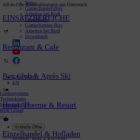
News
All-In-One Kassenlösungen aus Österreich
Gamechanger-Box
Arbeiten bei Redl
EINSATZBEREICHE
Downloads
Gamechanger-Box
Arbeiten bei Redl
Downloads
Restaurant & Cafe
Bar, Club & Après Ski
KONTAKT
EN
Gastrosystems
Technologies
Hotel, Therme & Resort
Servicepartner
Redl Group
Schließe
Öffne
Einzelhandel & Hofladen