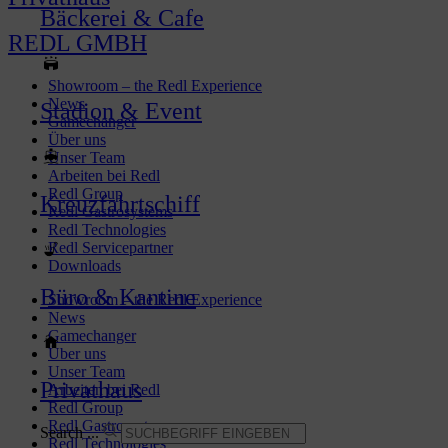
Bäckerei & Cafe
REDL GMBH
Showroom – the Redl Experience
News
Stadion & Event
Gamechanger
Über uns
Unser Team
Arbeiten bei Redl
Redl Group
Kreuzfahrtschiff
Redl Gastrosystems
Redl Technologies
Redl Servicepartner
Downloads
Büro & Kantine
Showroom – the Redl Experience
News
Gamechanger
Über uns
Unser Team
Privathaus
Arbeiten bei Redl
Redl Group
Redl Gastrosystems
Search ...
Redl Technologies