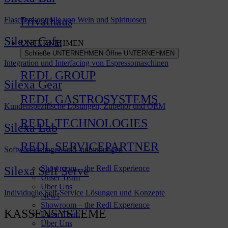
Privathaus
Flaschenkontrolle von Wein und Spirituosen
Silexa Cafe
UNTERNEHMEN
Schließe UNTERNEHMEN
Öffne UNTERNEHMEN
Integration und Interfacing von Espressomaschinen
REDL GROUP
Silexa Gear
REDL GASTROSYSTEMS
Kundenspezifische Lösungen, Zubehör und OEM
REDL TECHNOLOGIES
Silexa Lab
REDL SERVICEPARTNER
Softwarelösungen und -anbindungen
Showroom – the Redl Experience
Silexa Self Serve
Unser Team
Über Uns
Individuelle Self-Service Lösungen und Konzepte
News
Showroom – the Redl Experience
KASSENSYSTEME
Unser Team
Über Uns