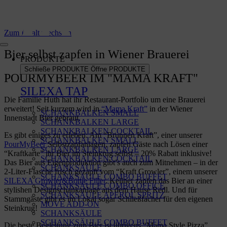
Zum Inhalt wechseln
Bier selbst zapfen in Wiener Brauerei
PRODUKTE
Schließe PRODUKTE
Öffne PRODUKTE
POURMYBEER IM "MAMA KRAFT"
SILEXA TAP
Die Familie Huth hat ihr Restaurant-Portfolio um eine Brauerei
erweitert! Seit kurzem wird in
“Mama Kraft”
in der Wiener
SCHANKBALKEN SMALL
Innenstadt Bier gebraut.
SCHANKBALKEN LARGE
SCHANKBALKEN COCKTAIL
Es gibt einiges zu erleben: Am “Brunnen Kraft”, einer unserer
SCHANKBALKEN SMALL
PourMyBeer
Selbstzapfanlagen, zapfen Gäste nach Lösen einer
SCHANKBALKEN LARGE
“Kraftkarte” ihr Bier im Steinkrug selbst – 20% Rabatt inklusive!
SCHANKBALKEN COCKTAIL
Das Bier aus Eigenproduktion gibt’s auch zum Mitnehmen – in der
SCHANKSÄULE
2-Liter-Flasche frisch gezapft vom “Kraft Growler”, einem unserer
SCHANKSÄULE COMBO BUFFET
SILEXA Growler&Bottle Filler
. Kellner zapfen das Bier an einer
SCHANKSÄULE COMBO OFFICE
stylishen Designschankanlage aus dem Hause Redl. Und für
SCHANKSÄULE APEROL SPRITZ
Stammgäste gibt es im Lokal sogar Schließfächer für den eigenen
MOVE ADD-ON
Steinkrug!
SCHANKSÄULE
SCHANKSÄULE COMBO BUFFET
Die beste Begleitung zum Bier ist übrigens “Mama Style Pizza”,