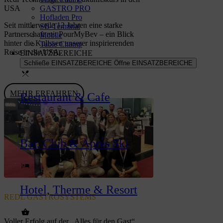
GASTRO PRO
USA
Hofladen Pro
Seit mittlerweile 12 Jahren eine starke
SB-Terminal
Partnerschaft mit PourMyBev – ein Blick
Mobile
hinter die Kulissen unserer inspirierenden
Table Champ
Reise in die USA.
EINSATZBEREICHE
Schließe EINSATZBEREICHE
Öffne EINSATZBEREICHE
MEHR ERFAHREN
Restaurant & Cafe
Bar, Club & Après Ski
Hotel, Therme & Resort
REDL GASTROSYSTEMS
Voller Erfolg auf der „Alles für den Gast“