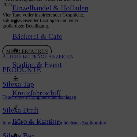
2025
Einzelhandel & Hofladen
Vier Tage voller inspirierender Gespräche,
zukunftsweisender Lösungen und einer
großartigen Beteiligung.
Bäckerei & Cafe
MEHR ERFAHREN
ÄLTERE BEITRÄGE ANZEIGEN
Stadion & Event
PRODUKTE
Silexa Tap
Kreuzfahrtschiff
Touchscreen-Computerschankanlagen
Silexa Draft
Büro & Kantine
Innovative Bierzapfanlagen für höchsten Zapfkomfort
Silexa Bar