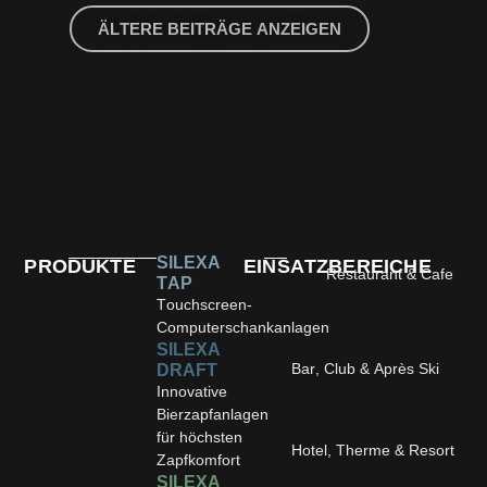
ÄLTERE BEITRÄGE ANZEIGEN
SILEXA
PRODUKTE
EINSATZBEREICHE
Restaurant & Cafe
TAP
Touchscreen-
Computerschankanlagen
SILEXA
Bar, Club & Après Ski
DRAFT
Innovative
Bierzapfanlagen
für höchsten
Hotel, Therme & Resort
Zapfkomfort
SILEXA