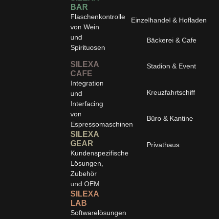
BAR
Flaschenkontrolle
Einzelhandel & Hofladen
von Wein
und
Bäckerei & Cafe
Spirituosen
SILEXA
Stadion & Event
CAFE
Integration
Kreuzfahrtschiff
und
Interfacing
von
Büro & Kantine
Espressomaschinen
SILEXA
GEAR
Privathaus
Kundenspezifische
Lösungen,
Zubehör
und OEM
SILEXA
LAB
Softwarelösungen