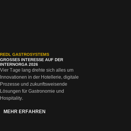
REDL GASTROSYSTEMS
REDL
GROSSES INTERESSE AUF DER I
ERFOL
NTERNORGA 2026
INTER
Vier Tage lang drehte sich alles um
mit A
Innovationen in der Hotellerie, digitale
Integr
Prozesse und zukunftsweisende
Lösung
Lösungen für Gastronomie und
Hospitality.
MEHR ERFAHREN
ME